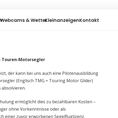
n
Webcams & Wetter
Kleinanzeigen
Kontakt
m Touren-Motorsegler
izt, der kann bei uns auch eine Pilotenausbildung
rsegler (Englisch TMG = Touring Motor Glider)
 absolvieren.
chulung ermöglicht dies zu bezahlbaren Kosten –
nger ohne Vorkenntnisse oder als
h einer zuvor erworbenen Segelfluglizenz.