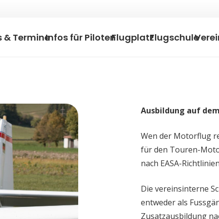
s & Termine
Infos für Piloten
Flugplatz
Flugschule
Verei
Ausbildung auf de
Wen der Motorflug re
für den Touren-Moto
nach EASA-Richtlinien
Die vereinsinterne S
entweder als Fussgä
Zusatzausbildung nac