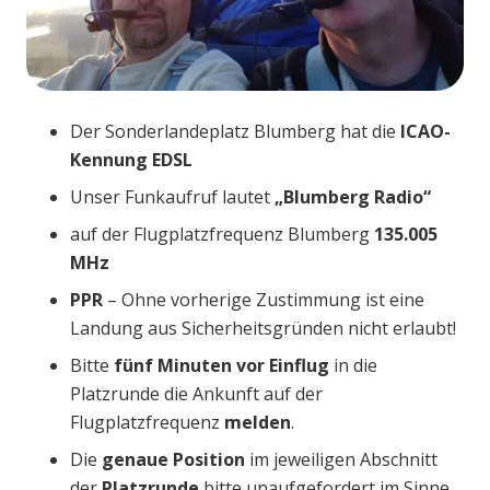
Der Sonderlandeplatz Blumberg hat die
ICAO-
Kennung EDSL
Unser Funkaufruf lautet
„Blumberg Radio“
auf der Flugplatzfrequenz Blumberg
135.005
MHz
PPR
– Ohne
vorherige
Zustimmung ist eine
Landung aus Sicherheitsgründen nicht erlaubt!
Bitte
fünf Minuten vor
Einflug
in die
Platzrunde die Ankunft auf der
Flugplatzfrequenz
melden
.
Die
genaue
Position
im jeweiligen Abschnitt
der
Platzrunde
bitte unaufgefordert im Sinne