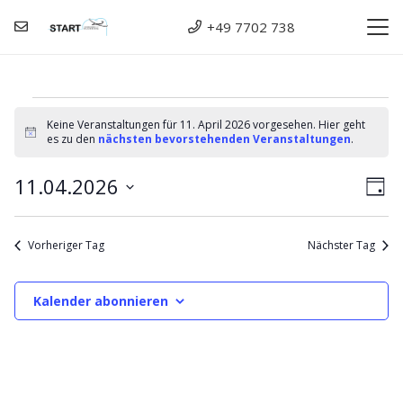
+49 7702 738
Veranstaltungen
Keine Veranstaltungen für 11. April 2026 vorgesehen. Hier geht
Hinweis
es zu den
nächsten bevorstehenden Veranstaltungen
.
für
An
11.04.2026
Ve
11.
Tag
Datum
An
Na
April
wählen.
Vorheriger Tag
Nächster Tag
Na
2026
Kalender abonnieren